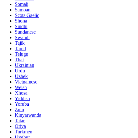
Somali
Samoan
Scots Gaelic
Shona
Sindhi
Sundanese
Swahili
Tajik
Tamil
Telugu
Thai
Ukrainian
Urdu
Uzbek
Vietnamese
Welsh
Xhosa
Yiddish
Yoruba
Zulu
Kinyarwanda
Tatar
Oriya
Turkmen
Uyghur