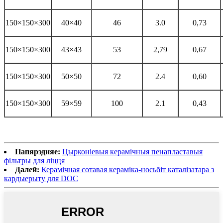
150×150×300
40×40
46
3.0
0,73
150×150×300
43×43
53
2,79
0,67
150×150×300
50×50
72
2.4
0,60
150×150×300
59×59
100
2.1
0,43
Папярэдняе:
Цырконіевыя керамічныя пенапластавыя
фільтры для ліцця
Далей:
Керамічная сотавая кераміка-носьбіт каталізатара з
кардыерыту для DOC