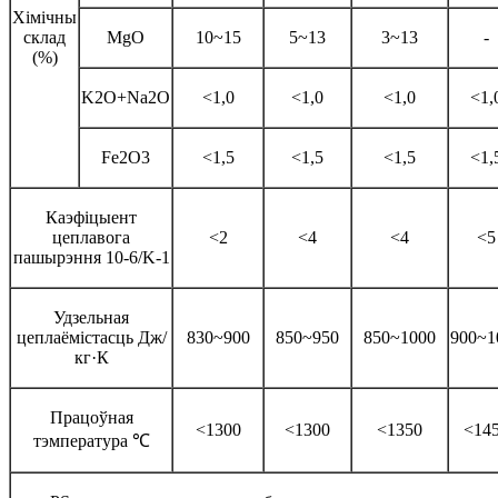
Хімічны
склад
MgO
10~15
5~13
3~13
-
(%)
K2O+Na2O
<1,0
<1,0
<1,0
<1,
Fe2O3
<1,5
<1,5
<1,5
<1,
Каэфіцыент
цеплавога
<2
<4
<4
<5
пашырэння 10-6/K-1
Удзельная
цеплаёмістасць Дж/
830~900
850~950
850~1000
900~1
кг·К
Працоўная
<1300
<1300
<1350
<14
тэмпература ℃