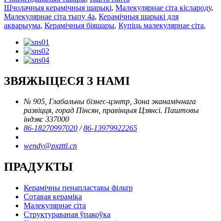
Шчолачныя керамічныя шарыкі
,
Малекулярнае сіта кіслароду
,
Малекулярнае сіта тыпу 4a
,
Керамічныя шарыкі для
акварыума
,
Керамічныя біяшары
,
Купіць малекулярнае сіта
,
ЗВЯЖЫЦЕСЯ З НАМІ
№ 905, Глабальны бізнес-цэнтр, Зона эканамічнага
развіцця, горад Пінсян, правінцыя Цзянсі. Паштовы
індэкс 337000
86-18270997020
/
86-13979922265
wendy@pxzttl.cn
ПРАДУКТЫ
Керамічны пенапластавы фільтр
Сотавая кераміка
Малекулярнае сіта
Структураваная ўпакоўка