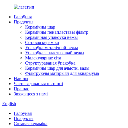
Галоўная
Прадукты
Керамічны шар
Керамічны пенапластавы фільтр
Керамічная ўпакоўка вежы
Сотавая кераміка
Упакоўка металічнай вежы
Упакоўка з пластыкавай вежы
Малекулярнае сіта
Структураваная ўпакоўка
Керамічны шар для ачысткі вады
Фільтруючы матэрыял для акварыума
Навіны
Часта задаваныя пытанні
Пра нас
Звяжыцеся з намі
English
Галоўная
Прадукты
Сотавая кераміка