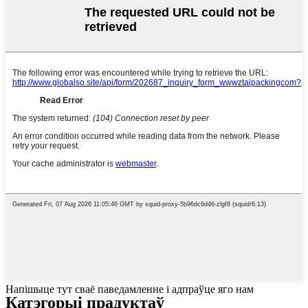
Напішыце тут сваё паведамленне і адпраўце яго нам
Катэгорыі прадуктаў