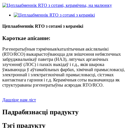
Цеплаабменнік RTO з сотамі з керамікі
Кароткае апісанне:
Рэгенератыўныя тэрмічныя/каталітычныя акісляльнікі
(RTO/RCO) выкарыстоўваюцца для знішчэння небяспечных
забруджвальнікаў паветра (НАЗ), лятучых арганічных
злучэнняў (ЛОС) і пахкіх выкідаў і г.д., якія шырока
ўжываюцца ў аўтамабільных фарбах, хімічнай прамысловасці,
электроннай і электратэхнічнай прамысловасці, сістэмах
кантактнага гарэння і г.д. Керамічныя соты вызначаюцца як
структураваны рэгенератыўны асяродак RTO/RCO.
Дашліце нам ліст
Падрабязнасці прадукту
Тэгі прадукту