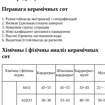
Перавага керамічных сот
1. Разнастайнасць матэрыялаў і спецыфікацый
2. Вялікая ўдзельная плошча паверхні
3. Невялікія страты супраціву
4. Нізкі каэфіцыент цеплавога пашырэння
5. Высокі ўзровень паглынання вады
6. Выдатная ўстойлівасць да расколін
Хімічны і фізічны аналіз керамічных
сот
Хімічны і фізічны
Шчыльны
Кардыерыт-
Кардыерыт
Мул
індэкс
кардыерыт
муліт
SiO2
45~55
45~55
35~45
25 ~ 
AI2O3
30~38
33~43
40~50
50~