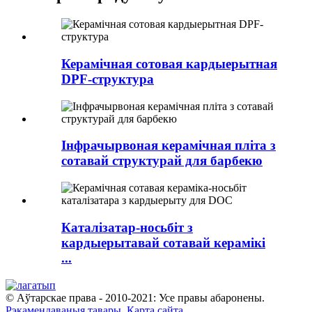
Керамічная сотовая кардыерытная
DPF-структура
Інфрачырвоная керамічная пліта з
сотавай структурай для барбекю
Каталізатар-носьбіт з
кардыерытавай сотавай керамікі
...
© Аўтарскае права - 2010-2021: Усе правы абаронены.
Рэкамендаваныя тавары
,
Карта сайта