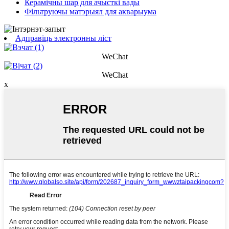
Керамічны шар для ачысткі вады
Фільтруючы матэрыял для акварыума
Адправіць электронны ліст
WeChat
WeChat
x