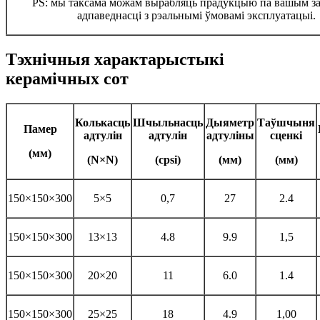
PS: мы таксама можам вырабляць прадукцыю па вашым за
адпаведнасці з рэальнымі ўмовамі эксплуатацыі.
Тэхнічныя характарыстыкі
керамічных сот
Колькасць
Шчыльнасць
Дыяметр
Таўшчыня
Памер
адтулін
адтулін
адтуліны
сценкі
(мм)
(N×N)
(cpsi)
(мм)
(мм)
150×150×300
5×5
0,7
27
2.4
150×150×300
13×13
4.8
9.9
1,5
150×150×300
20×20
11
6.0
1.4
150×150×300
25×25
18
4.9
1,00